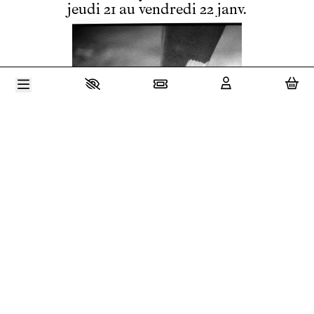
du
jeudi
au
vendredi
janvier
jeudi
21
au
vendredi
22
janv.
Alain Buffard / Eve Magot
Danse
/
Hors les murs