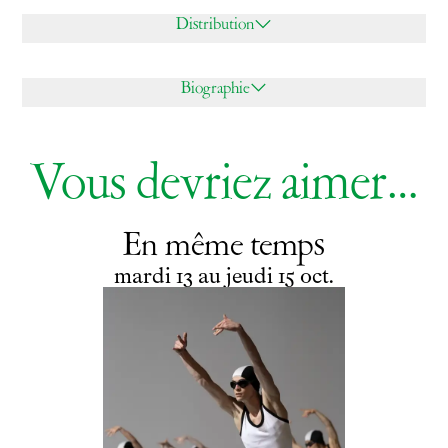
Distribution
Biographie
Vous devriez aimer…
En même temps
du
mardi
au
jeudi
octobre
mardi
13
au
jeudi
15
oct.