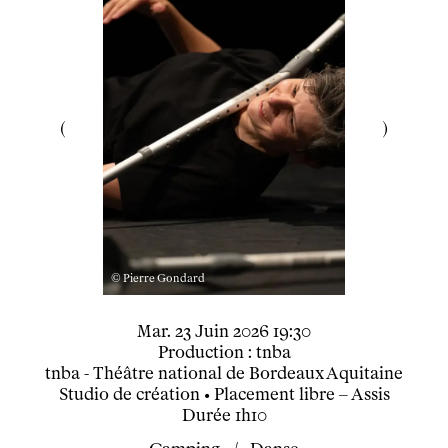
Participer
Venir en groupe
Découvrir
Le théâtre
tnba, centre dramatique national
Artiste directrice
Artistes associé·es
Équipe
Salles
Espace partagé
Librairie
© Pierre Gondard
L'école
Formation supérieure
mardi
juin
Mar.
23
Juin
2026
19:30
Les Promotions
Production : tnba
tnba - Théâtre national de Bordeaux Aquitaine
Classe Égalité
Studio de création
• Placement libre – Assis
Stages de théâtre gratuits
Durée
1h10
Insertion professionnelle