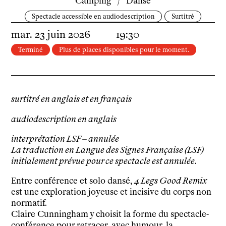
Camping
/
Danse
Soutenir l'école
Partenaires
Spectacle accessible en audiodescription
Surtitré
Infos pratiques
mar.
23
juin
2026
19:30
Horaires et contacts
Terminé
Plus de places disponibles pour le moment.
Tarifs, cartes et pass
Arriver au tnba
Accessibilité
Bar / La Petite Sœur
surtitré en anglais et en français
FAQ
audiodescription en anglais
Ressources
interprétation LSF – annulée
La traduction en Langue des Signes Française (LSF)
Programmes de salle
initialement prévue pour ce spectacle est annulée.
Vidéos
Documents
Entre conférence et solo dansé,
4 Legs Good Remix
Podcasts
est une exploration joyeuse et incisive du corps non
Technique
normatif.
Ressources pédagogiques
Claire Cunningham y choisit la forme du spectacle-
conférence pour retracer, avec humour, la