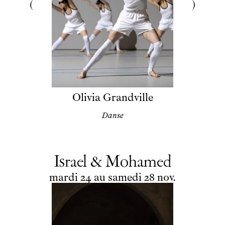
Olivia Grandville
Danse
Israel & Mohamed
du
mardi
au
samedi
novembre
mardi
24
au
samedi
28
nov.